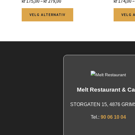
Price
kr
175,00
–
kr
279,00
kr
174,00
–
range:
Dette
kr 175,00
VELG ALTERNATIV
VELG 
through
produktet
kr 279,00
har
flere
varianter.
Alternativene
kan
velges
på
Melt Restaurant & Ca
produktsiden
STORGATEN 15, 4876 GRI
Tel.:
90 06 10 04