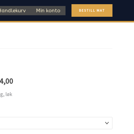
Handlekurv
Min konto
BESTILL MAT
Price
4,00
range:
g, løk
kr 164,00
through