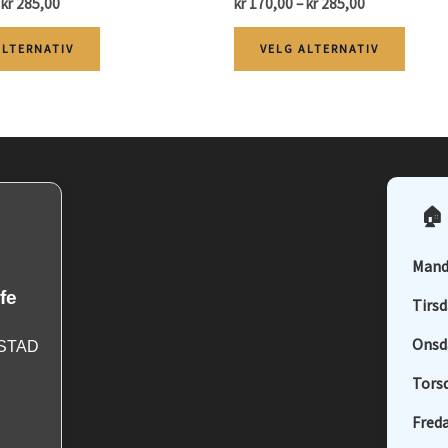
Price
Price
kr
285,00
kr
170,00
–
kr
285,00
range:
range:
Dette
Dette
kr 174,00
kr 170,00
ALTERNATIV
VELG ALTERNATIV
through
through
produktet
produ
kr 285,00
kr 285,00
har
har
flere
flere
varianter.
varian
Alternativene
Alter
🏠 
kan
kan
velges
velge
Mand
på
på
fe
Tirsd
produktsiden
produ
Onsd
MSTAD
Tors
Freda