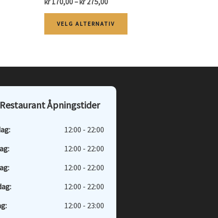
Price
kr
170,00
–
kr
275,00
range:
Dette
kr 170,00
VELG ALTERNATIV
through
ktet
produktet
kr 275,00
har
flere
ter.
varianter.
nativene
Alternativene
Restaurant Åpningstider
kan
s
velges
ag:
12:00 - 22:00
på
ag:
12:00 - 22:00
ktsiden
produktsiden
ag:
12:00 - 22:00
dag:
12:00 - 22:00
g:
12:00 - 23:00