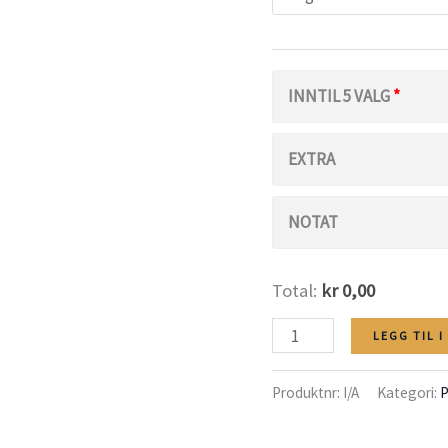
INNTIL 5 VALG
EXTRA
NOTAT
Total:
kr 0,00
La
LEGG TIL 
Favoritta
Produktnr:
I/A
Kategori:
P
antall