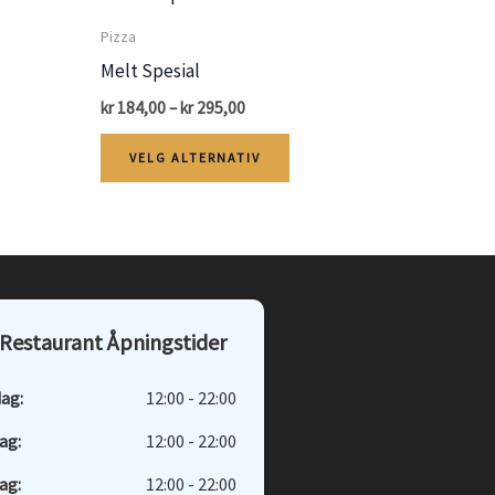
Pizza
Melt Spesial
Price
kr
184,00
–
kr
295,00
range:
Dette
kr 184,00
VELG ALTERNATIV
through
ktet
produktet
kr 295,00
har
flere
ter.
varianter.
nativene
Alternativene
Restaurant Åpningstider
kan
s
velges
ag:
12:00 - 22:00
på
ag:
12:00 - 22:00
ktsiden
produktsiden
ag:
12:00 - 22:00