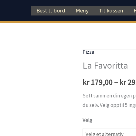
Bestill bord
Meny
Til kassen
Pizza
La Favoritta
kr
179,00
–
kr
29
Sett sammen din egen pi
du selv. Velg opptil 5 in
Velg