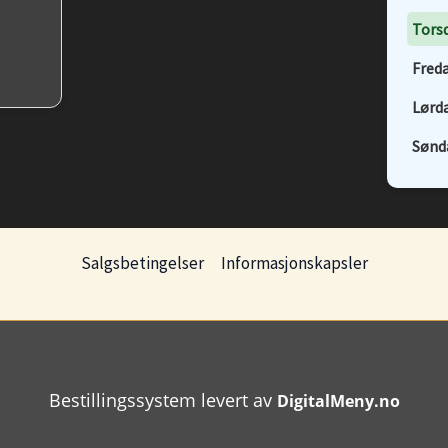
Tors
Freda
Lørda
Sønd
Salgsbetingelser
Informasjonskapsler
Bestillingssystem levert av
DigitalMeny.no