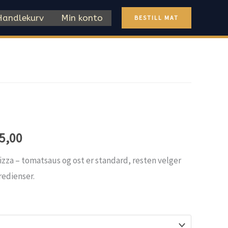
Handlekurv
Min konto
BESTILL MAT
Price
5,00
range:
zza – tomatsaus og ost er standard, resten velger
gredienser.
kr 179,00
through