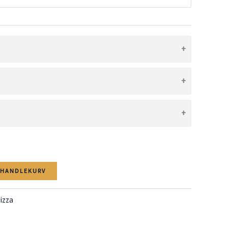
kr 295,00
I HANDLEKURV
izza