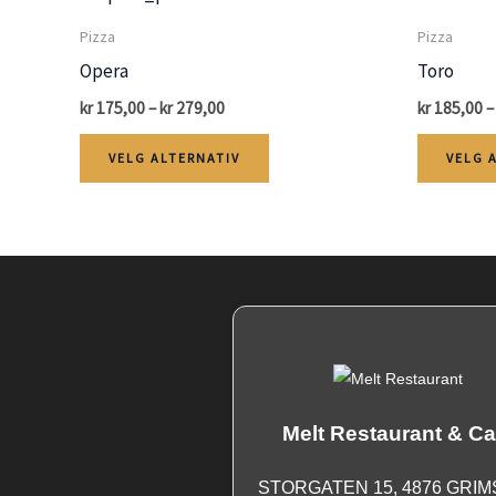
Pizza
Pizza
Opera
Toro
Price
kr
175,00
–
kr
279,00
kr
185,00
–
range:
Dette
kr 175,00
VELG ALTERNATIV
VELG 
through
produktet
kr 279,00
har
flere
varianter.
Alternativene
kan
velges
på
Melt Restaurant & Ca
produktsiden
STORGATEN 15, 4876 GRI