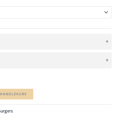
through
kr 239,00
I HANDLEKURV
urgers