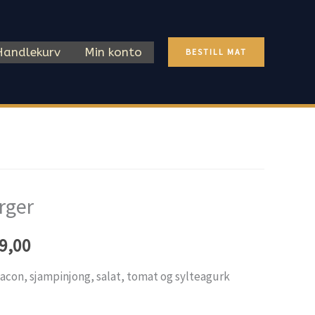
Handlekurv
Min konto
BESTILL MAT
rger
Price
9,00
range:
con, sjampinjong, salat, tomat og sylteagurk
kr 179,00