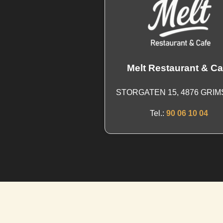
kan
velges
på
produktsiden
Melt Restaurant & Ca
STORGATEN 15, 4876 GRI
Tel.:
90 06 10 04