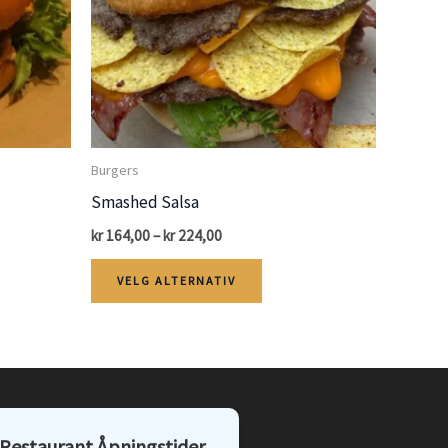
Burgers
Smashed Salsa
Price
kr
164,00
–
kr
224,00
range:
Dette
kr 164,00
VELG ALTERNATIV
through
ktet
produktet
kr 224,00
har
flere
ter.
varianter.
nativene
Alternativene
Restaurant Åpningstider