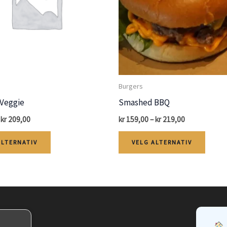
Burgers
Veggie
Smashed BBQ
Price
Price
kr
209,00
kr
159,00
–
kr
219,00
range:
range:
Dette
Dette
kr 149,00
kr 159,00
ALTERNATIV
VELG ALTERNATIV
through
through
produktet
produ
kr 209,00
kr 219,00
har
har
flere
flere
varianter.
varian
Alternativene
Alter