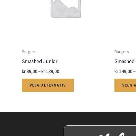
Burgers
Burgers
Smashed Junior
Smashed 
Price
kr
89,00
–
kr
139,00
kr
149,00
–
range:
Dette
kr 89,00
VELG ALTERNATIV
VELG 
through
produktet
kr 139,00
har
flere
varianter.
Alternativene