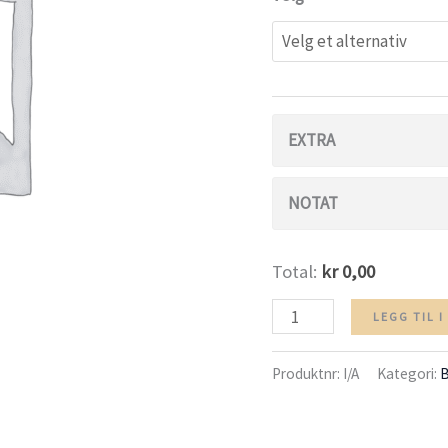
EXTRA
NOTAT
Total:
kr 0,00
Mushroom
LEGG TIL 
Burger
Produktnr:
I/A
Kategori:
B
antall