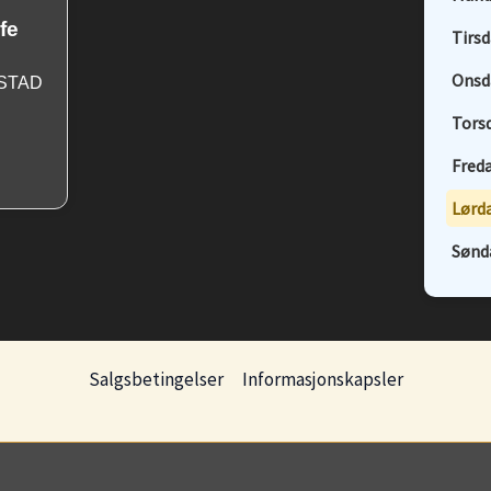
fe
Tirsd
Onsd
MSTAD
Tors
Freda
Lørda
Sønd
Salgsbetingelser
Informasjonskapsler