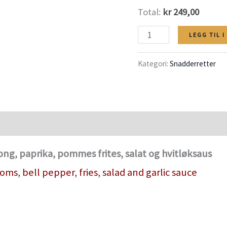
Total:
kr 249,00
Mix
LEGG TIL 
snadder
Kategori:
Snadderretter
antall
njong, paprika, pommes frites, salat og hvitløksaus
s, bell pepper, fries, salad and garlic sauce