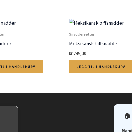
ter
Snadderretter
adder
Meksikansk biffsnadder
kr
249,00
TIL I HANDLEKURV
LEGG TIL I HANDLEKURV
🏠 
Mand