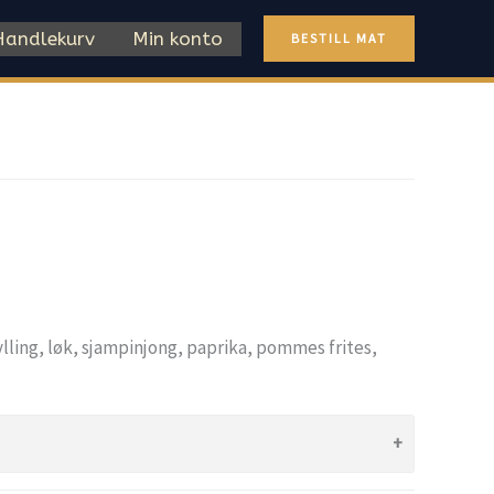
Handlekurv
Min konto
BESTILL MAT
ylling, løk, sjampinjong, paprika, pommes frites,