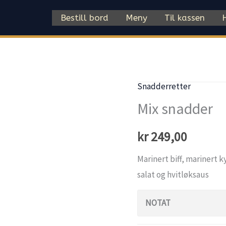
Bestill bord
Meny
Til kassen
Snadderretter
Mix snadder
kr
249,00
Marinert biff, marinert k
salat og hvitløksaus
NOTAT