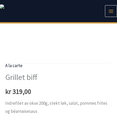
Hopp
rett
til
innholdet
A la carte
Grillet biff
kr
319,00
Indrefilet av okse 200g, stekt løk, salat, pommes frites
og béarnaisesaus