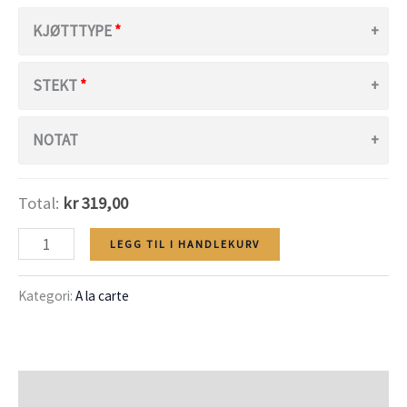
KJØTTTYPE
STEKT
NOTAT
Total:
kr 319,00
Grillet
LEGG TIL I HANDLEKURV
biff
Kategori:
A la carte
antall
Beskrivelse