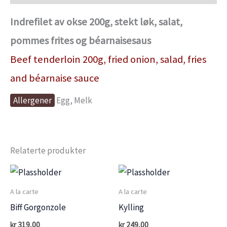
Indrefilet av okse 200g, stekt løk, salat,
pommes frites og béarnaisesaus
Beef tenderloin 200g, fried onion, salad, fries
and béarnaise sauce
Allergener
Egg, Melk
Relaterte produkter
A la carte
A la carte
Biff Gorgonzole
Kylling
kr
319,00
kr
249,00