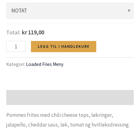
NOTAT
Total:
kr 119,00
Chili
LEGG TIL I HANDLEKURV
Cheese
Kategori:
Loaded Fries Meny
&
Løkring
Fries
antall
Beskrivelse
Pommes frites med chili cheese tops, løkringer,
jalapeño, cheddar saus, løk, tomat og hvitløksdressing.