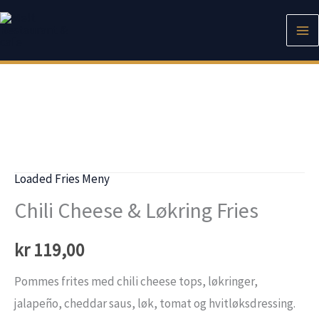
Hopp
rett
til
innholdet
Loaded Fries Meny
Chili Cheese & Løkring Fries
kr
119,00
Pommes frites med chili cheese tops, løkringer,
jalapeño, cheddar saus, løk, tomat og hvitløksdressing.